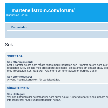
martenellstrom.com/forum/
Discussion Forum
Forumindex
Sök
SÖKFRÅGA
Sök efter nyckelord:
Sätt
+
framför de ord som måste finnas med i resultaten och
-
framför de ord som inte f
resultaten. Skriv en lista med ord separerade med
|
i en parantes om endast ett av or
med i resultaten, t.ex.
(ord|ord)
. Använd * som jokertecken för partiella träffar.
Sök efter författare:
Använd * som jokertecken för partiella träffar.
SÖKALTERNATIV
Sök i kategori:
Välj den kategori eller de kategorier som du vill söka i. Underkategorier söks igenom 
inte inaktiverar “Sök i underkategorier” nedan.