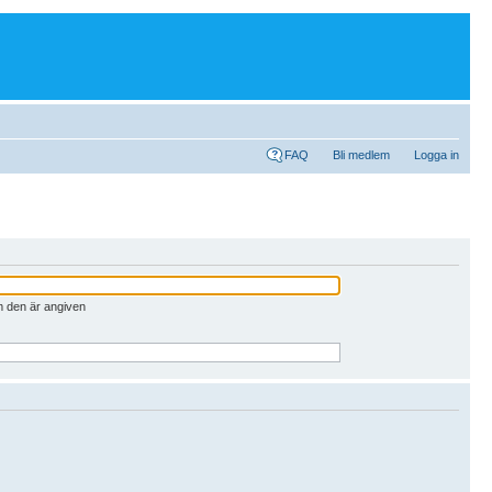
FAQ
Bli medlem
Logga in
m den är angiven