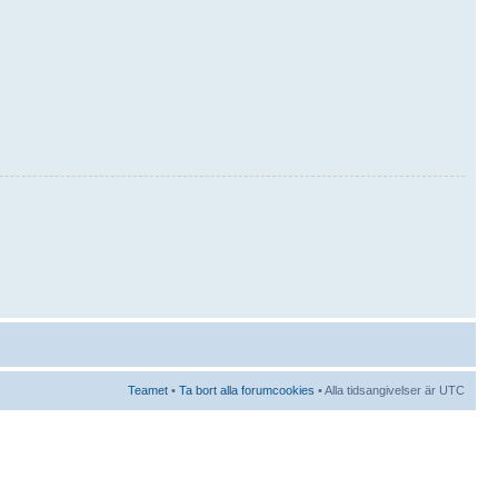
Teamet
•
Ta bort alla forumcookies
• Alla tidsangivelser är UTC