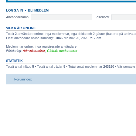
LOGGA IN
•
BLI MEDLEM
Användarnamn:
Lösenord:
VILKA ÄR ONLINE
Totalt
2
användare online: Inga medlemmar, inga dolda och 2 gäster (baserat på aktiva 
Flest användare online samtidigt:
1045
, fre nov 20, 2020 7:17 am
Medlemmar online: Inga registrerade användare
Förklaring:
Administratörer
,
Globala moderatorer
STATISTIK
Totalt antal inlägg
5
• Totalt antal trådar
5
• Totalt antal medlemmar
243190
• Vår senast
Forumindex