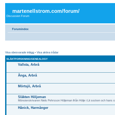
martenellstrom.com/forum/
Discussion Forum
Forumindex
Visa obesvarade inlägg
•
Visa aktiva trådar
SLÄKTFORSKNING/GENEALOGY
Vallsta, Arbrå
Änga, Arbrå
Mörtsjö, Arbrå
Släkten Höljeman
Mönsterskrivaren Niels Pehrsson Höljeman ifrån Hölje i Lit socken och hans sl
Hånick, Harmånger