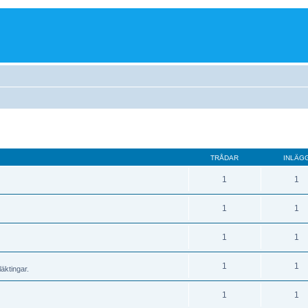
TRÅDAR
INLÄG
1
1
1
1
1
1
1
1
äktingar.
1
1