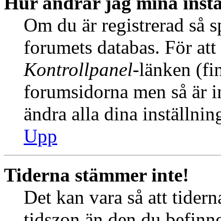
Hur ändrar jag mina instä
Om du är registrerad så sp
forumets databas. För att 
Kontrollpanel
-länken (fi
forumsidorna men så är int
ändra alla dina inställnin
Upp
Tiderna stämmer inte!
Det kan vara så att tider
tidszon än den du befinner