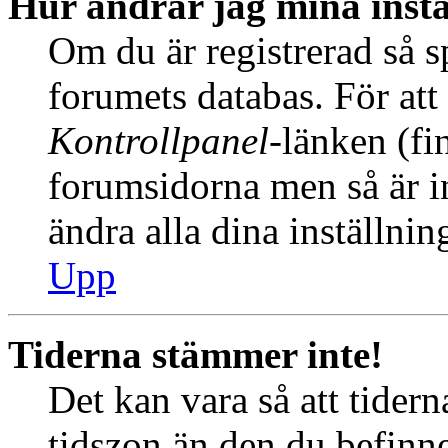
Hur ändrar jag mina instä
Om du är registrerad så sp
forumets databas. För att 
Kontrollpanel
-länken (fi
forumsidorna men så är int
ändra alla dina inställnin
Upp
Tiderna stämmer inte!
Det kan vara så att tider
tidszon än den du befinner