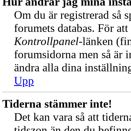
Hur ändrar jag mina instä
Om du är registrerad så sp
forumets databas. För att 
Kontrollpanel
-länken (fi
forumsidorna men så är int
ändra alla dina inställnin
Upp
Tiderna stämmer inte!
Det kan vara så att tider
tidszon än den du befinner